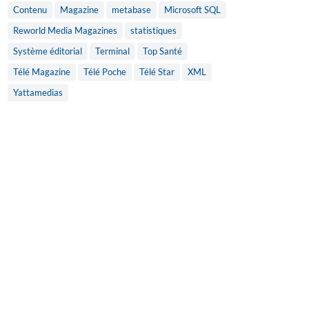
Contenu
Magazine
metabase
Microsoft SQL
Reworld Media Magazines
statistiques
Système éditorial
Terminal
Top Santé
Télé Magazine
Télé Poche
Télé Star
XML
Yattamedias