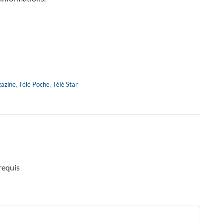
gazine
,
Télé Poche
,
Télé Star
requis