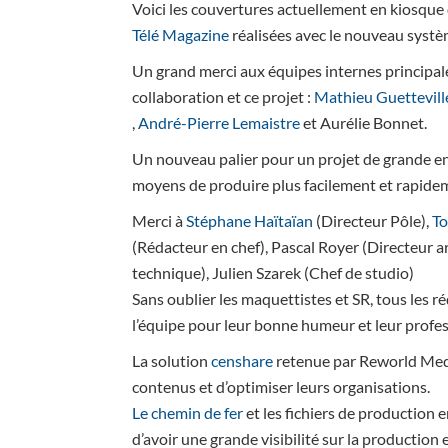
Voici les couvertures actuellement en kiosque
Télé Magazine
réalisées avec le nouveau syst
Un grand merci aux équipes internes principal
collaboration et ce projet :
Mathieu Guettevill
,
André-Pierre Lemaistre
et Aurélie Bonnet.
Un nouveau palier pour un projet de grande e
moyens de produire plus facilement et rapideme
Merci à
Stéphane Haïtaïan
(Directeur Pôle),
To
(Rédacteur en chef), Pascal Royer (Directeur a
technique), Julien Szarek (Chef de studio)
Sans oublier les maquettistes et SR, tous les ré
l’équipe pour leur bonne humeur et leur profe
La solution
censhare
retenue par Reworld Medi
contenus et d’optimiser leurs organisations.
Le chemin de fer
et les fichiers de production e
d’avoir une grande visibilité sur la production 