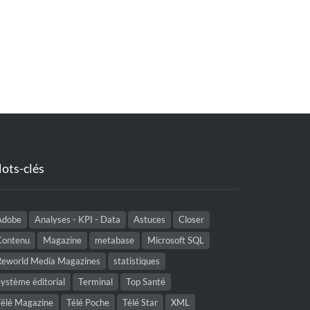
ots-clés
Adobe
Analyses - KPI - Data
Astuces
Closer
Contenu
Magazine
metabase
Microsoft SQL
Reworld Media Magazines
statistiques
ystème éditorial
Terminal
Top Santé
Télé Magazine
Télé Poche
Télé Star
XML