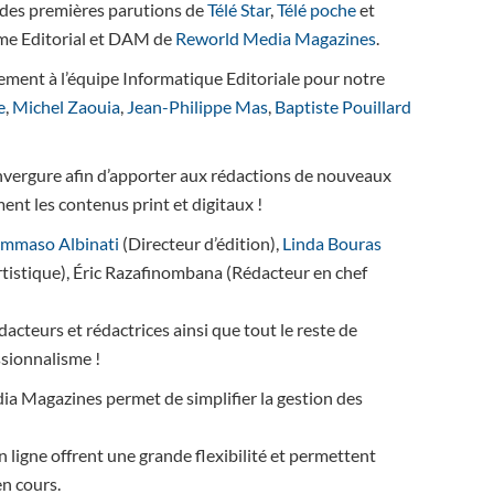
 des premières parutions de
Télé Star
,
Télé poche
et
ème Editorial et DAM de
Reworld Media Magazines
.
ement à l’équipe Informatique Editoriale pour notre
e
,
Michel Zaouia
,
Jean-Philippe Mas
,
Baptiste Pouillard
nvergure afin d’apporter aux rédactions de nouveaux
nt les contenus print et digitaux !
mmaso Albinati
(Directeur d’édition),
Linda Bouras
rtistique), Éric Razafinombana (Rédacteur en chef
dacteurs et rédactrices ainsi que tout le reste de
ssionnalisme !
a Magazines permet de simplifier la gestion des
n ligne offrent une grande flexibilité et permettent
en cours.